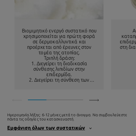
Βιομιμητικό ενεργό συστατικό που
Α
χρησιμοποιείται για πρώτη φορά
καταπ
σε δερμοκαλλυντικά και
επιδερ
προέρχεται από έρευνες στον
στη δι
τομέα της ατοπίας.
Τριπλή δράση:
1. Διεγείρει τη διαδικασία
σύνθεσης λιπιδίων στην
επιδερμίδα.
2. Διεγείρει τη σύνθεση των
Φυσικών Ενυδατικών
Παραγόντων.
3. Ενισχύει την κυτταρική συνοχή.
= Αποτέλεσμα: η λειτουργία του
επιδερμιδικού φραγμού
αποκαθίσταται στο σύνολό της.
Ημερομηνία λήξης: 6-12 μήνες μετά το άνοιγμα. Να συμβουλεύεστε
πάντα τις οδηγίες του κατασκευαστή.
Εμφάνιση όλων των συστατικών