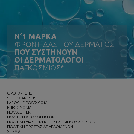
N
°
1 ΜΑΡΚΑ
ΦΡΟΝΤΙΔΑΣ ΤΟΥ ΔΕΡΜΑΤΟΣ
ΠΟΥ ΣΥΣΤΗΝΟΥΝ
ΟΙ ΔΕΡΜΑΤΟΛΟΓΟΙ
ΠΑΓΚΟΣΜΙΩΣ*
ΌΡΟΙ ΧΡΗΣΗΣ
SPOTSCAN PLUS
LAROCHE-POSAY.COM
ΕΠΙΚΟΙΝΩΝΙΑ
NEWSLETTER
ΠΟΛΙΤΙΚΗ ΑΞΙΟΛΟΓΗΣΕΩΝ
ΠΟΛΙΤΙΚΗ ΔΙΑΧΕΙΡΙΣΗΣ ΠΕΡΙΕΧΟΜΕΝΟΥ ΧΡΗΣΤΩΝ
ΠΟΛΙΤΙΚΗ ΠΡΟΣΤΑΣΙΑΣ ΔΕΔΟΜΕΝΩΝ
SITEMAP