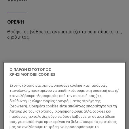
ΘΡΕΨΗ
Θρέφει σε βάθος και αντιμετωπίζει τα συμπτώματα της
ξηρότητας.
Ο ΠΑΡΩΝ ΙΣΤΟΤΟΠΟΣ
ΕΦΑΡΜΟΓΗ
ΧΡΗΣΙΜΟΠΟΙΕΙ COOKIES
Στον ιστότοπό μας χρησιμοποιούμε cookies και παρόμοιες
τεχνολογίες, προκειμένου να αποθηκεύσουμε στη συσκευή σας ή/
και να λάβουμε πληροφορίες από την συσκευή σας (π.χ.
διεύθυνση IP, πληροφορίες προγράμματος περιήγησης
(browser)). Ορισμένα cookies είναι απολύτως απαραίτητα για τη
λειτουργία του ιστοτόπου. Χρησιμοποιούμε άλλα cookies και
παρόμοιες τεχνολογίες μόνο εφόσον λάβουμε τη συγκατάθεσή
σας, για παράδειγμα προκειμένου να βελτιώσουμε τις προτάσεις
μας, να αναλύσουμε τη χρήση, να προσαρμόσουμε το