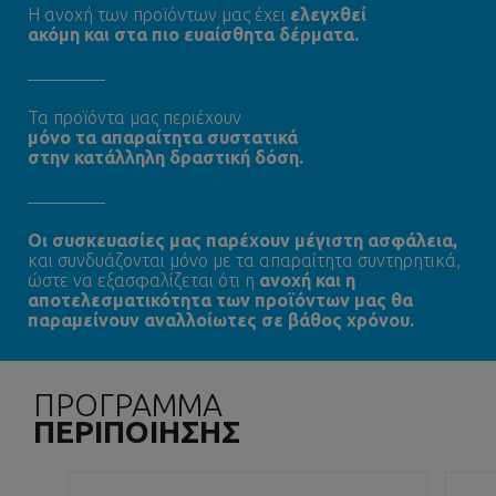
Η ανοχή των προϊόντων μας έχει
ελεγχθεί
ακόμη και στα πιο ευαίσθητα δέρματα.
Τα προϊόντα μας περιέχουν
μόνο τα απαραίτητα συστατικά
στην κατάλληλη δραστική δόση.
Oι συσκευασίες μας παρέχουν μέγιστη ασφάλεια,
και συνδυάζονται μόνο με τα απαραίτητα συντηρητικά,
ώστε να εξασφαλίζεται ότι η
ανοχή και η
αποτελεσματικότητα των προϊόντων μας θα
παραμείνουν αναλλοίωτες σε βάθος χρόνου.
ΠΡΟΓΡΑΜΜΑ
ΠΕΡΙΠΟΙΗΣΗΣ