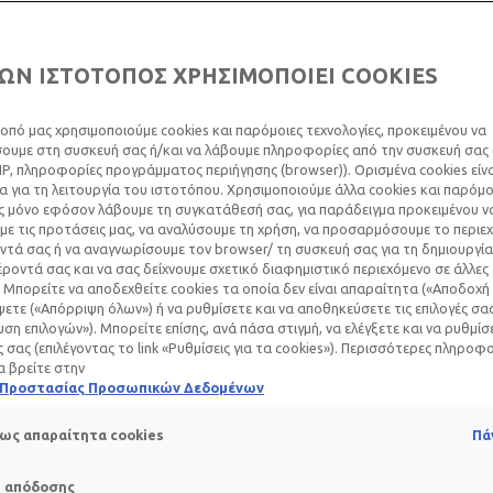
Υγρό make-up υψηλής
0/5
0 ΑΞΙΟ
ΩΝ ΙΣΤΟΤΟΠΟΣ ΧΡΗΣΙΜΟΠΟΙΕΙ COOKIES
οπό μας χρησιμοποιούμε cookies και παρόμοιες τεχνολογίες, προκειμένου να
ΣΥΝΙΣΤΑΤΑ
υμε στη συσκευή σας ή/και να λάβουμε πληροφορίες από την συσκευή σας (
ΔΕΡΜΑΤΟΛ
IP, πληροφορίες προγράμματος περιήγησης (browser)). Ορισμένα cookies εί
 για τη λειτουργία του ιστοτόπου. Χρησιμοποιούμε άλλα cookies και παρόμο
ς μόνο εφόσον λάβουμε τη συγκατάθεσή σας, για παράδειγμα προκειμένου ν
Για πολύ υψηλή κά
ε τις προτάσεις μας, να αναλύσουμε τη χρήση, να προσαρμόσουμε το περιε
ερυθρότητα, ατέλειε
τά σας ή να αναγνωρίσουμε τον browser/ τη συσκευή σας για τη δημιουργία
ροντά σας και να σας δείχνουμε σχετικό διαφημιστικό περιεχόμενο σε άλλες
Για ομοιόμορφη επ
 Μπορείτε να αποδεχθείτε cookies τα οποία δεν είναι απαραίτητα («Αποδοχή 
πολύ εύπλαστη υφή π
ετε («Απόρριψη όλων») ή να ρυθμίσετε και να αποθηκεύσετε τις επιλογές σα
περισσότερων στρώσ
ση επιλογών»). Μπορείτε επίσης, ανά πάσα στιγμή, να ελέγξετε και να ρυθμίσ
κάλυψης – χωρίς βα
ές σας (επιλέγοντας το link «Ρυθμίσεις για τα cookies»). Περισσότερες πληροφ
α βρείτε στην
SPF25:
το δέρμα προ
ή Προστασίας Προσωπικών Δεδομένων
οξειδωτικό στρες
ως απαραίτητα cookies
Πά
Δοκιμασμένο από ασθενείς υ
υψηλή ανοχή
s απόδοσης