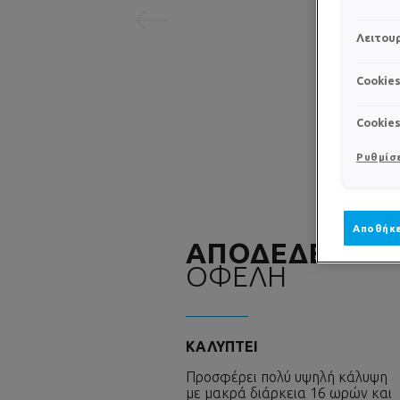
Λειτουρ
Cookie
Cookie
Ρυθμίσε
Αποθήκε
ΑΠΟΔΕΔΕΙΓΜΕ
ΟΦΕΛΗ
ΚΑΛΥΠΤΕΙ
Προσφέρει πολύ υψηλή κάλυψη
με μακρά διάρκεια 16 ωρών και