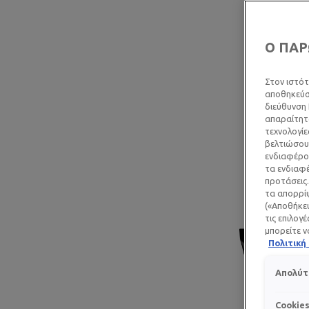
Ο ΠΑΡ
Στον ιστότ
αποθηκεύσο
διεύθυνση 
απαραίτητα
τεχνολογίε
βελτιώσουμ
ενδιαφέρον
τα ενδιαφέ
προτάσεις.
τα απορρίψ
(«Αποθήκευ
τις επιλογ
μπορείτε ν
Πολιτικ
Προηγούμενος πίνακας
Απολύτ
Cookie