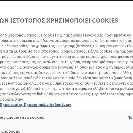
ΩΝ ΙΣΤΟΤΟΠΟΣ ΧΡΗΣΙΜΟΠΟΙΕΙ COOKIES
 ΑΚΜΉΣ & ΑΝΕΠΙ
οπό μας χρησιμοποιούμε cookies και παρόμοιες τεχνολογίες, προκειμένου να
υμε στη συσκευή σας ή/και να λάβουμε πληροφορίες από την συσκευή σας (
ΙΕΣ
IP, πληροφορίες προγράμματος περιήγησης (browser)). Ορισμένα cookies εί
 για τη λειτουργία του ιστοτόπου. Χρησιμοποιούμε άλλα cookies και παρόμο
ς μόνο εφόσον λάβουμε τη συγκατάθεσή σας, για παράδειγμα προκειμένου ν
ε τις προτάσεις μας, να αναλύσουμε τη χρήση, να προσαρμόσουμε το περιε
τά σας ή να αναγνωρίσουμε τον browser/ τη συσκευή σας για τη δημιουργία
Αυγούστου 2024
ροντά σας και να σας δείχνουμε σχετικό διαφημιστικό περιεχόμενο σε άλλες
 Μπορείτε να αποδεχθείτε cookies τα οποία δεν είναι απαραίτητα («Αποδοχή 
ΤΑ, ΞΕΦΛΟΎΔΙΣΜΑ, ΑΚΌΜΗ ΚΑΙ ΡΙΝΟΡΡΑΓΊ
ετε («Απόρριψη όλων») ή να ρυθμίσετε και να αποθηκεύσετε τις επιλογές σα
ση επιλογών»). Μπορείτε επίσης, ανά πάσα στιγμή, να ελέγξετε και να ρυθμίσ
ές σας (επιλέγοντας το link «Ρυθμίσεις για τα cookies»). Περισσότερες πληροφ
α βρείτε στην
τάζει χειρότερη από το πρόβλημα. Για να προστατατεύσεις τ
ή Προστασίας Προσωπικών Δεδομένων
διάβασε παρακάτω πληροφορίες για τις κορυφαίες αγωγές κατά
υς, καθώς και μερικές συμβουλές για τη μείωση των ανεπιθύμη
ως απαραίτητα cookies
Πά
s απόδοσης