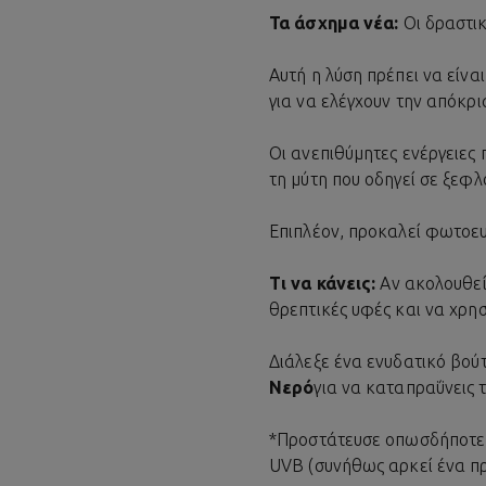
Τα άσχημα νέα:
Οι δραστι
Αυτή η λύση πρέπει να είναι
για να ελέγχουν την απόκρι
Οι ανεπιθύμητες ενέργειες
τη μύτη που οδηγεί σε ξεφ
Επιπλέον, προκαλεί φωτοευ
Τι να κάνεις:
Αν ακολουθείς
θρεπτικές υφές και να χρησ
Διάλεξε ένα ενυδατικό βούτ
Νερό
για να καταπραΰνεις 
*Προστάτευσε οπωσδήποτε τ
UVB (συνήθως αρκεί ένα πρ