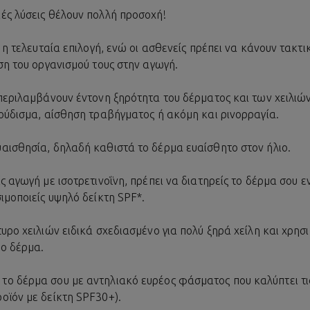
κές λύσεις θέλουν πολλή προσοχή!
 η τελευταία επιλογή, ενώ οι ασθενείς πρέπει να κάνουν τακτι
ση του οργανισμού τους στην αγωγή.
 περιλαμβάνουν έντονη ξηρότητα του δέρματος και των χειλιών
λούδισμα, αίσθηση τραβήγματος ή ακόμη και ρινορραγία.
αισθησία, δηλαδή καθιστά το δέρμα ευαίσθητο στον ήλιο.
 αγωγή με ισοτρετινοΐνη, πρέπει να διατηρείς το δέρμα σου 
ιμοποιείς υψηλό δείκτη SPF*.
υρο χειλιών ειδικά σχεδιασμένο για πολύ ξηρά χείλη και χρη
το δέρμα.
ο δέρμα σου με αντηλιακό ευρέος φάσματος που καλύπτει τις
οϊόν με δείκτη SPF30+).