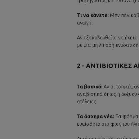
τραβήγματος και έντονο ξε
Τι να κάνετε:
Μην πανικοβ
αγωγή.
Αν εξακολουθείτε να έχετε
με μια μη λιπαρή ενυδατική
2 - ΑΝΤΙΒΙΟΤΙΚΈΣ 
Τα βασικά:
Αν οι τοπικές 
αντιβιοτικά όπως η δοξυκυ
ατέλειες.
Τα άσχημα νέα:
Τα φάρμακ
ευαίσθητο στο φως του ήλι
Αυτό σημαίνει ότι ακόμη κα