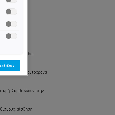
ι στην επιδερμίδα.
οχή όλων
 ατέλειες, ενώ ταυτόχρονα
ν
ακμή
. Συμβάλλουν στην
εθισμούς, αίσθηση