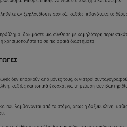
φλούδισμα. Μπορεί επίσης να νιώσετε τσούξιμο και κάψιμο.
ληθείτε αν ξεφλουδίσετε αρχικά, καθώς πιθανότατα το δέρμα
 πρόβλημα, δοκιμάστε μια σύνθεση με χαμηλότερη περιεκτικό
 ή χρησιμοποιήστε το σε πιο αραιά διαστήματα.
ΑΓΩΓΈΣ
αγωγές δεν επαρκούν από μόνες τους, οι γιατροί συνταγογραφο
κλίνη, καθώς και τοπικά έκδοχα, για τη μείωση των βακτηριδ
α που λαμβάνονται από το στόμα, όπως η δοξυκυκλίνη, καθι
ου.
ι η ήπια έκθεση στον ήλιο θα μπορούσε να σας αφήσει μια όχ