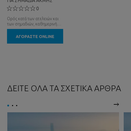
ΓΙΑ ΣΗΜΑΔΙΑ ΑΚΜΗΣ
0
Ορός κατά των ατελειών και
των σημαδιών, καθημερινή
απολέπιση
ΑΓΟΡΑΣΤΕ ONLINE
ΔΕΙΤΕ ΟΛΑ ΤΑ ΣΧΕΤΙΚΑ ΑΡΘΡΑ
Επόμεν