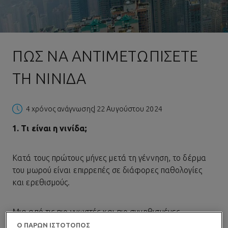
ΠΏΣ ΝΑ ΑΝΤΙΜΕΤΩΠΊΣΕΤΕ
ΤΗ ΝΙΝΊΔΑ
4 χρόνος ανάγνωσης
| 22 Αυγούστου 2024
1. Τι είναι η νινίδα;
Κατά τους πρώτους μήνες μετά τη γέννηση, το δέρμα
του μωρού είναι επιρρεπές σε διάφορες παθολογίες
και ερεθισμούς.
Μια από τις πιο γνωστές και πιο συνηθισμένες
δερματικές παθήσεις είναι η
νινίδα
. Γνωστή και ως
Ο ΠΑΡΩΝ ΙΣΤΟΤΟΠΟΣ