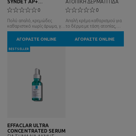
SYNDET AP+
ΑΤΟΠΙΚΗ ΔΕΡΜΑΤΙΤΙΔΑ
ΑΦΡΟΛΟΥΤΡΟ ΣΩΜΑΤΟΣ
0
0
Πολύ απαλό, κρεμώδες
Απαλή κρέμα καθαρισμού για
καθαριστικό χωρίς άρωμα, για
το δέρμα με τάση ατοπίας,
το δέρμα με τάση ατοπικού
χωρίς άρωμα
εκζέματος
ΑΓΟΡΑΣΤΕ ONLINE
ΑΓΟΡΑΣΤΕ ONLINE
BESTSELLER
EFFACLAR ULTRA
CONCENTRATED SERUM