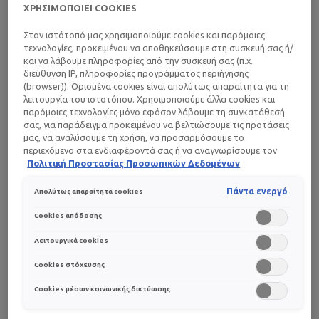
ΧΡΗΣΙΜΟΠΟΙΕΙ COOKIES
σμηγματορροϊκή δερματίτιδα, η νινίδα μοιάζει με
πιτυρίδα ή έχει τη μορφή κιτρινωπών ή καφετί
Στον ιστότοπό μας χρησιμοποιούμε cookies και παρόμοιες
φολίδων που δημιουργούν κρούστα στην επιφάνεια του
τεχνολογίες, προκειμένου να αποθηκεύσουμε στη συσκευή σας ή/
και να λάβουμε πληροφορίες από την συσκευή σας (π.χ.
τριχωτού. Π
διεύθυνση IP, πληροφορίες προγράμματος περιήγησης
(browser)). Ορισμένα cookies είναι απολύτως απαραίτητα για τη
λειτουργία του ιστοτόπου. Χρησιμοποιούμε άλλα cookies και
ροκαλείται κυρίως από την υπερβολική έκκριση
παρόμοιες τεχνολογίες μόνο εφόσον λάβουμε τη συγκατάθεσή
σμήγματος που κάνει τα κύτταρα του δέρματος να
σας, για παράδειγμα προκειμένου να βελτιώσουμε τις προτάσεις
προσκολλώνται στο κεφαλάκι του μωρού.
μας, να αναλύσουμε τη χρήση, να προσαρμόσουμε το
περιεχόμενο στα ενδιαφέροντά σας ή να αναγνωρίσουμε τον
browser/ τη συσκευή σας για τη δημιουργία προφίλ με τα
Πολιτική Προστασίας Προσωπικών Δεδομένων
ενδιαφέροντά σας και να σας δείχνουμε σχετικό διαφημιστικό
Η νινίδα εμφανίζεται συνήθως σε βρέφη ηλικίας
περιεχόμενο σε άλλες διαδικτυακές προτάσεις. Μπορείτε να
Πάντα ενεργό
Απολύτως απαραίτητα cookies
περίπου οκτώ μηνών. Αρκετοί παράγοντες μπορεί να
αποδεχθείτε cookies τα οποία δεν είναι απαραίτητα («Αποδοχή
προκαλέσουν νινίδα, όπως το ιστορικό εκζέματος, η
όλων»), να τα απορρίψετε («Απόρριψη όλων») ή να ρυθμίσετε και
Cookies απόδοσης
να αποθηκεύσετε τις επιλογές σας («Αποθήκευση επιλογών»).
γενετική προδιάθεση, αλλά και η παρουσία των
Μπορείτε επίσης, ανά πάσα στιγμή, να ελέγξετε και να ρυθμίσετε
Λειτουργικά cookies
μητρικών ορμονών στο σώμα του βρέφους.
εκ νέου τις επιλογές σας (επιλέγοντας το link «Ρυθμίσεις για τα
Cookies στόχευσης
cookies»). Περισσότερες πληροφορίες μπορείτε να βρείτε στην
2. Πώς αντιμετωπίζεται η νινίδα;
Cookies μέσων κοινωνικής δικτύωσης