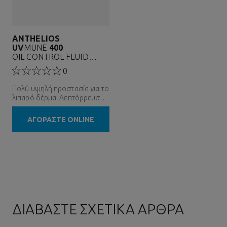
ANTHELIOS
UV
MUNE
400
OIL CONTROL FLUID
SPF50+
0
&ALPHAΑΝΤΗΛΙΑΚΟ
ΠΡ&OMICRON...
Πολύ υψηλή προστασία για το
λιπαρό δέρμα. Λεπτόρρευστη
υφή
ΑΓΟΡΑΣΤΕ ONLINE
ΔΙΑΒΑΣΤΕ ΣΧΕΤΙΚΑ ΑΡΘΡΑ