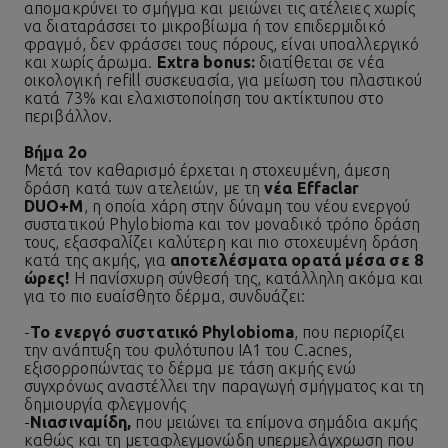
απομακρύνει το σμήγμα και μειώνει τις ατέλειες χωρίς
να διαταράσσει το μικροβίωμα ή τον επιδερμιδικό
φραγμό, δεν φράσσει τους πόρους, είναι υποαλλεργικό
και χωρίς άρωμα.
Extra
bonus:
διατίθεται σε νέα
οικολογική refill συσκευασία, για μείωση του πλαστικού
κατά 73% και ελαχιστοποίηση του ακτίκτυπου στο
περιβάλλον.
Βήμα 2ο
Μετά τον καθαρισμό έρχεται η στοχευμένη, άμεση
δράση κατά των ατελειών, με τη
νέα
Effaclar
DUO+M
, η οποία χάρη στην δύναμη του νέου ενεργού
συστατικού Phylobioma και τον μοναδικό τρόπο δράση
τους, εξασφαλίζει καλύτερη και πιο στοχευμένη δράση
κατά της ακμής, για
αποτελέσματα ορατά μέσα σε 8
ώρες!
Η πανίσχυρη σύνθεσή της, κατάλληλη ακόμα και
για το πιο ευαίσθητο δέρμα, συνδυάζει:
-
Το ενεργό συστατικό Phylobioma
, που περιορίζει
την ανάπτυξη του φυλότυπου ΙΑ1 του C.acnes,
εξισορροπώντας το δέρμα με τάση ακμής ενώ
συγχρόνως αναστέλλει την παραγωγή σμήγματος και τη
δημιουργία φλεγμονής
-
Νιασιναμίδη
,
που μειώνει τα επίμονα σημάδια ακμής
καθώς και τη μεταφλεγμονώδη υπερμελάγχρωση που