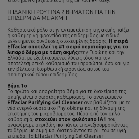
επιστημονική εξειδίκευση της La Roche-Posay.
Η ΙΔΑΝΙΚΉ ΡΟΥΤΊΝΑ 2 ΒΗΜΆΤΩΝ ΓΙΑ ΤΗΝ
ΕΠΙΔΕΡΜΊΔΑ ΜΕ ΑΚΜΉ
Καθοριστικό ρόλο στην αντιμετώπιση της ακμής παίζει
η καθημερινή φροντίδα της επιδερμίδας με ειδικά
μελετημένες συνθέσεις στοχευμένης δράσης.
Η σειρά
Effaclar αποτελεί τη #1 σειρά περιποίησης για το
λιπαρό
δέρμα με τάση ακμής
στην Ευρώπη και την
Ελλάδα, με εξειδικευμένες λύσεις τόσο για τον
αποτελεσματικό
καθαρισμό του προσώπου
όσο και για
την βέλτιστη διορθωτική φροντίδα αυτού του
απαιτητικού τύπου επιδερμίδας.
Βήμα 1ο
Το πρώτο και απαραίτητο βήμα για τη διαχείριση της
ακμής είναι ο σωστός καθαρισμός. Το ανανεωμένο
Effaclar Purifying Gel Cleanser
αναβαθμίζεται με το
νέο ενεργό συστατικο Phylobioma και τη δύναμη της
επιστήμης του μικροβιώματος. Πέρα από τον απλό
καθαρισμό,
στοχεύει στον φυλότυπο ΙΑ1
που
αναφέραμε ακριβώς πιο πάνω, επανεξισορροπώντας
το δέρμα με ακμή και διατηρώντας το pH του σε υγιή
επίπεδα. Το Effaclar Purifying Gel Cleanser