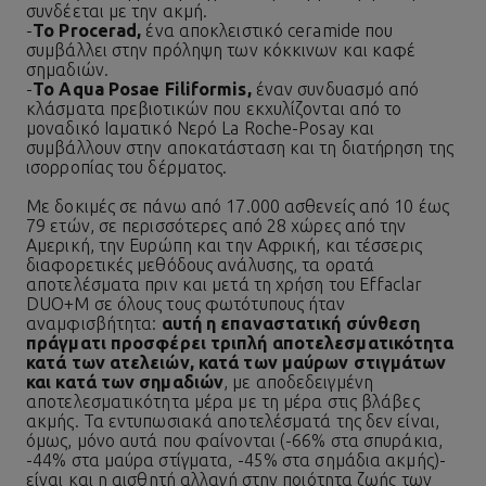
συνδέεται με την ακμή.
-
Το
Procerad,
ένα αποκλειστικό ceramide που
συμβάλλει στην πρόληψη των κόκκινων και καφέ
σημαδιών.
-
Το Aqua Posae Filiformis,
έναν συνδυασμό από
κλάσματα πρεβιοτικών που εκχυλίζονται από το
μοναδικό Ιαματικό Νερό La Roche-Posay και
συμβάλλουν στην αποκατάσταση και τη διατήρηση της
ισορροπίας του δέρματος.
Με δοκιμές σε πάνω από 17.000 ασθενείς από 10 έως
79 ετών, σε περισσότερες από 28 χώρες από την
Αμερική, την Ευρώπη και την Αφρική, και τέσσερις
διαφορετικές μεθόδους ανάλυσης, τα ορατά
αποτελέσματα πριν και μετά τη χρήση του Effaclar
DUO+M σε όλους τους φωτότυπους ήταν
αναμφισβήτητα:
αυτή η επαναστατική σύνθεση
πράγματι προσφέρει τριπλή αποτελεσματικότητα
κατά των ατελειών, κατά των μαύρων στιγμάτων
και κατά των σημαδιών
, με αποδεδειγμένη
αποτελεσματικότητα μέρα με τη μέρα στις βλάβες
ακμής. Τα εντυπωσιακά αποτελέσματά της δεν είναι,
όμως, μόνο αυτά που φαίνονται (-66% στα σπυράκια,
-44% στα μαύρα στίγματα, -45% στα σημάδια ακμής)-
είναι και η αισθητή αλλαγή στην ποιότητα ζωής των