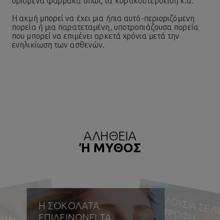
ορισμένα φάρμακα όπως τα κορτικοστεροειδή κ.α.
Η ακμή μπορεί να έχει μια ήπια αυτό-περιοριζόμενη
πορεία ή μια παρατεταμένη, υποτροπιάζουσα πορεία
που μπορεί να επιμένει αρκετά χρόνια μετά την
ενηλικίωση των ασθενών.
ΑΛΗΘΕΙΑ
Ή ΜΥΘΟΣ
ΥΣΙ
Ι
Ι
Α
Η ΣΟΚΟΛΑΤΑ
ΣΕ Λ
Δ
Η
ΕΠΙΔΕΙΝΩΝΕΙ ΤΑ