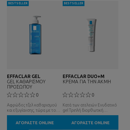
BESTSELLER
BESTSELLER
EFFACLAR GEL
EFFACLAR DUO+M
GEL ΚΑΘΑΡΙΣΜΟΥ
ΚΡΕΜΑ ΓΙΑ ΤΗΝ ΑΚΜΗ
ΠΡΟΣΩΠΟΥ
0
0
Αφρώδες τζελ καθαρισμού
Κατά των ατελειών Ενυδατικό
και εξυγίανσης, τώρα με το
gel Τριπλή διορθωτική
νέο δραστικό συστατικό
φροντίδα κατά των ατελειών
Phylobioma, με τη δύναμη της
για το λιπαρό δέρμα με τάση
ΑΓΟΡΑΣΤΕ ONLINE
ΑΓΟΡΑΣΤΕ ONLINE
επιστήμης του μικροβιώματος.
ακμής, με τη δύναμη της