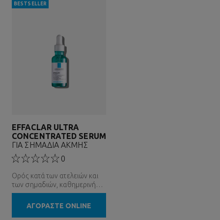
Εξισορροπεί το pH του
επιστήμης του μικροβιώματος.
BESTSELLER
δέρματος.
EFFACLAR ULTRA
CONCENTRATED SERUM
ΓΙΑ ΣΗΜΑΔΙΑ ΑΚΜΗΣ
0
Ορός κατά των ατελειών και
των σημαδιών, καθημερινή
απολέπιση
ΑΓΟΡΑΣΤΕ ONLINE