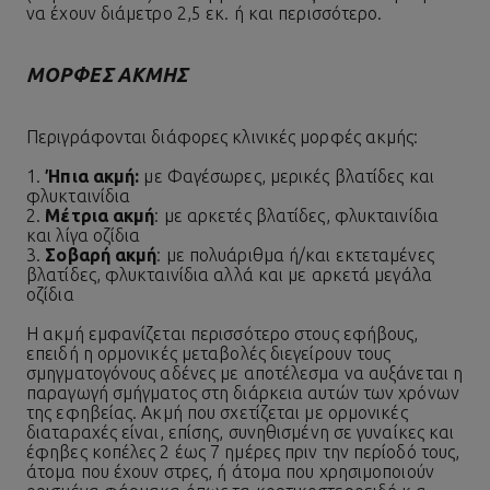
να έχουν διάμετρο 2,5 εκ. ή και περισσότερο.
ΜΟΡΦΈΣ ΑΚΜΉΣ
Περιγράφονται διάφορες κλινικές μορφές ακμής:
1.
Ήπια ακμή:
με Φαγέσωρες, μερικές βλατίδες και
φλυκταινίδια
2.
Μέτρια ακμή
: με αρκετές βλατίδες, φλυκταινίδια
και λίγα οζίδια
3.
Σοβαρή ακμή
: με πολυάριθμα ή/και εκτεταμένες
βλατίδες, φλυκταινίδια αλλά και με αρκετά μεγάλα
οζίδια
Η ακμή εμφανίζεται περισσότερο στους εφήβους,
επειδή η ορμονικές μεταβολές διεγείρουν τους
σμηγματογόνους αδένες με αποτέλεσμα να αυξάνεται η
παραγωγή σμήγματος στη διάρκεια αυτών των χρόνων
της εφηβείας. Ακμή που σχετίζεται με ορμονικές
διαταραχές είναι, επίσης, συνηθισμένη σε γυναίκες και
έφηβες κοπέλες 2 έως 7 ημέρες πριν την περίοδό τους,
άτομα που έχουν στρες, ή άτομα που χρησιμοποιούν