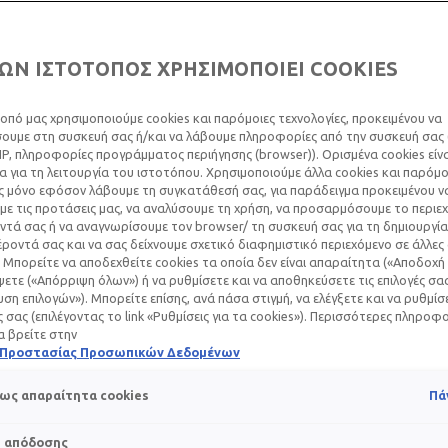
ΩΝ ΙΣΤΟΤΟΠΟΣ ΧΡΗΣΙΜΟΠΟΙΕΙ COOKIES
ΈΤΑ ΤΗΣ ΑΝΤΗΛΙΑΚ
οπό μας χρησιμοποιούμε cookies και παρόμοιες τεχνολογίες, προκειμένου να
υμε στη συσκευή σας ή/και να λάβουμε πληροφορίες από την συσκευή σας (
: 4 ΣΥΧΝΈΣ ΑΠΟΡΊ
IP, πληροφορίες προγράμματος περιήγησης (browser)). Ορισμένα cookies εί
 για τη λειτουργία του ιστοτόπου. Χρησιμοποιούμε άλλα cookies και παρόμο
ς μόνο εφόσον λάβουμε τη συγκατάθεσή σας, για παράδειγμα προκειμένου ν
ε τις προτάσεις μας, να αναλύσουμε τη χρήση, να προσαρμόσουμε το περιε
τά σας ή να αναγνωρίσουμε τον browser/ τη συσκευή σας για τη δημιουργία
Νοεμβρίου 2024
ροντά σας και να σας δείχνουμε σχετικό διαφημιστικό περιεχόμενο σε άλλες
 SPF ΚΑΙ ΤΙ ΜΑΣ ΛΈΕΙ;
 Μπορείτε να αποδεχθείτε cookies τα οποία δεν είναι απαραίτητα («Αποδοχή 
ετε («Απόρριψη όλων») ή να ρυθμίσετε και να αποθηκεύσετε τις επιλογές σα
ση επιλογών»). Μπορείτε επίσης, ανά πάσα στιγμή, να ελέγξετε και να ρυθμίσ
ές σας (επιλέγοντας το link «Ρυθμίσεις για τα cookies»). Περισσότερες πληροφ
α βρείτε στην
ροστασίας
SPF (Sun Protection Factor) ενός αντηλιακού «μετρ
ή Προστασίας Προσωπικών Δεδομένων
ό το ηλιακό έγκαυμα.
 μας κοκκινίζει έπειτα από 20 λεπτά
έκθεσης στον ήλιο
, χωρί
ως απαραίτητα cookies
Πά
ηλιακή κρέμα με δείκτη SPF30 θα το προστατέψει για 6 ώρες (
νθήκες υπάρχουν μόνο σε εργαστηριακό περιβάλλον, οι δερματ
s απόδοσης