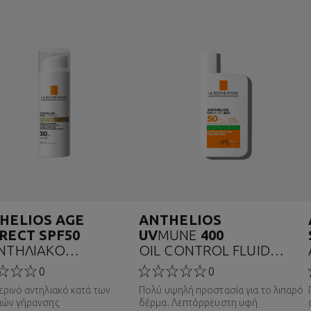
HELIOS AGE
ANTHELIOS
RECT SPF50
UV
MUNE
400
ΝΤΗΛΙΑΚΟ
OIL CONTROL FLUID
Ω&P...
SPF50+
0
0
&ALPHAΑΝΤΗΛΙΑΚΟ
ρινό αντηλιακό κατά των
Πολύ υψηλή προστασία για το λιπαρό
ΠΡ&OMICRON...
ιών γήρανσης
δέρμα. Λεπτόρρευστη υφή