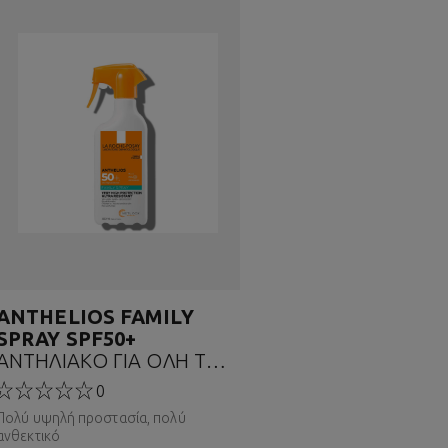
ANTHELIOS FAMILY
SPRAY SPF50+
ΑΝΤΗΛΙΑΚΟ ΓΙΑ ΟΛΗ ΤΗΝ
ΟΙΚΟΓΕΝΕΙΑ
0
Πολύ υψηλή προστασία, πολύ
ανθεκτικό