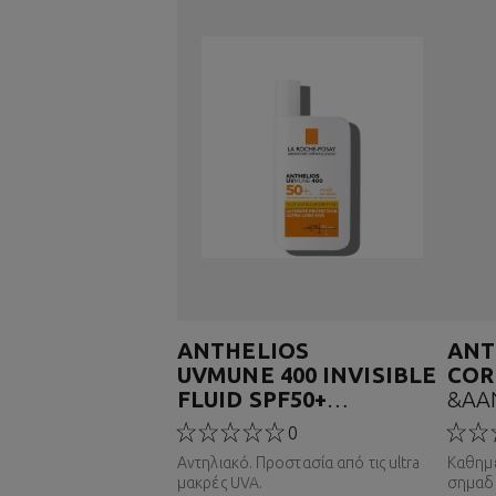
ANTHELIOS
ANT
UVMUNE 400 INVISIBLE
COR
FLUID SPF50+
&AΑ
ΑΝΤΗΛΙΑΚΟ ΠΡΟΣΩΠΟΥ
ΠΡΟΣ
0
Αντηλιακό. Προστασία από τις ultra
Καθημε
μακρές UVA.
σημαδ