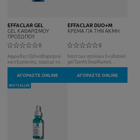
EFFACLAR GEL
EFFACLAR DUO+M
GEL ΚΑΘΑΡΙΣΜΟΥ
ΚΡΕΜΑ ΓΙΑ ΤΗΝ ΑΚΜΗ
ΠΡΟΣΩΠΟΥ
0
0
Αφρώδες τζελ καθαρισμού
Κατά των ατελειών Ενυδατικό
και εξυγίανσης, τώρα με το
gel Τριπλή διορθωτική
νέο δραστικό συστατικό
φροντίδα κατά των ατελειών
Phylobioma, με τη δύναμη της
για το λιπαρό δέρμα με τάση
ΑΓΟΡΑΣΤΕ ONLINE
ΑΓΟΡΑΣΤΕ ONLINE
επιστήμης του μικροβιώματος.
ακμής, με τη δύναμη της
Εξισορροπεί το pH του
επιστήμης του μικροβιώματος.
BESTSELLER
δέρματος.