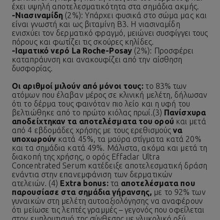
έχει υψηλή αποτελεσματικότητα στα σημάδια ακμής.
-
Νιασιναμίδη
(2%): Υπάρχει φυσικά στο σώμα μας και
είναι γνωστή και ως βιταμίνη Β3. Η νιασιναμίδη
ενισχύει τον δερματικό φραγμό, μειώνει συσφίγγει τους
πόρους και φωτίζει τις σκούρες κηλίδες.
-
Ιαματικό νερό La Roche-Posay
(2%): Προσφέρει
καταπράυνση και ανακουφίζει από την αίσθηση
δυσφορίας.
Οι αριθμοί μιλούν από μόνοι τους:
το 83% των
ατόμων που έλαβαν μέρος σε κλινική μελέτη, δήλωσαν
ότι το δέρμα τους φαινόταν πιο λείο και η υφή του
βελτιώθηκε από το πρώτο κιόλας πρωί.(3)
Πανίσχυρα
αποδείχτηκαν τα αποτελέσματα του ορού
και μετά
από 4 εβδομάδες χρήσης με τους ερεθισμούς
να
υποχωρούν
κατά 45%, τα μαύρα στίγματα κατά 20%
και τα σημάδια κατά 49%. Μάλιστα, ακόμα και μετά τη
διακοπή της χρήσης, ο ορός Effaclar Ultra
Concentrated Serum κατέδειξε αποτελεσματική δράση
ενάντια στην επανεμφάνιση των δερματικών
ατελειών. (4)
Extra bonus:
τα
αποτελέσματα που
παρουσίασε στα σημάδια γήρανσης,
με το 92% των
γυναικών στη μελέτη αυτοαξιολόγησης να αναφέρουν
ότι μείωσε τις λεπτές γραμμές – γεγονός που οφείλεται
στον εμπλουτισμό της σύνθεσης με γλυκολικό οξύ,