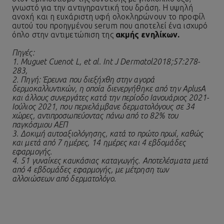
γνωστό για την αντιγηραντική του δράση. Η υψηλή
ανοχή και η ευχάριστη υφή ολοκληρώνουν το προφίλ
αυτού του προηγμένου serum που αποτελεί ένα ισχυρό
όπλο στην αντιμετώπιση της
ακμής ενηλίκων.
Πηγές:
1. Muguet Cuenot L, et al. Int J Dermatol2018;57:278-
283,
2. Πηγή: Έρευνα που διεξήχθη στην αγορά
δερμοκαλλυντικών, η οποία διενεργήθηκε από την AplusA
και άλλους συνεργάτες κατά την περίοδο Ιανουάριος 2021-
Ιούλιος 2021, που περιελάμβανε δερματολόγους σε 34
χώρες, αντιπροσωπεύοντας πάνω από το 82% του
παγκόσμιου ΑΕΠ
3. Δοκιμή αυτοαξιολόγησης, κατά το πρώτο πρωί, καθώς
και μετά από 7 ημέρες, 14 ημέρες και 4 εβδομάδες
εφαρμογής.
4. 51 γυναίκες καυκάσιας καταγωγής. Αποτελέσματα μετά
από 4 εβδομάδες εφαρμογής, με μέτρηση των
αλλοιώσεων από δερματολόγο.