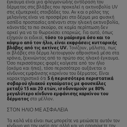
έγκαυμα είναι μια φλεγμονώδης αντίδραση του
δέρματος στις βλάβες που προκαλεί η ακτινοβολία UV
στις εξωτερικές στοιβάδες του. Αν και ο ρόλος της
μελανίνης είναι να προσφέρει στο δέρμα μια φυσική
ασπίδα προστασίας απέναντι στην ηλιακή ακτινοβολία,
κάνοντάς το πιο σκούρο, σε καμία περίπτωση δεν
αρκεί για να το θωρακίσει επαρκώς. Για αυτό, όπως
εξηγούν οι ειδικοί,
τόσο το μαύρισμα όσο και το
κάψιμο από τον ήλιο, είναι εκφράσεις κυτταρικής
βλάβης από τις ακτίνες UV.
Τονίζουν, μάλιστα, πως
οι βλάβες στο δέρμα λειτουργούν αθροιστικά μέσα στα
χρόνια, ξεκινώντας από το πρώτο σας ηλιακό έγκαυμα.
Όσο περισσότερες φορές καίγεστε από τον ήλιο
(ακόμα και ήπια), τόσο περισσότερο αυξάνεται ο
κίνδυνος εμφάνισης
καρκίνου του δέρματος
. Είναι
χαρακτηριστικό ότι
5 ή περισσότερα περιστατικά
σοβαρού ηλιακού εγκαύματος με φουσκάλες
μεταξύ 15 και 20 ετών, ισοδυναμούν με 80%
μεγαλύτερο κίνδυνο εμφάνισης καρκίνου του
δέρματος
στο μέλλον.
ΣΤΟΝ ΉΛΙΟ ΜΕ ΑΣΦΆΛΕΙΑ
Τα καλά νέα είναι πως μπορείτε να μειώσετε αυτόν τον
κίνδυνο για την υγεία σας αλλά και να αποφύγετε την