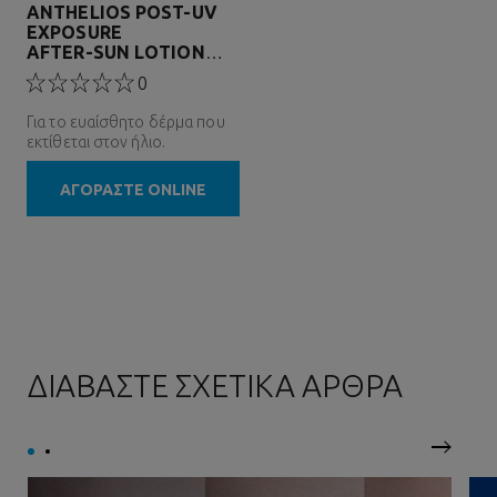
ANTHELIOS POST-UV
EXPOSURE
AFTER-SUN LOTION
ΓΙΑ ΕΥΑΙΣΘΗΤΟ ΔΕΡΜΑ
0
Για το ευαίσθητο δέρμα που
εκτίθεται στον ήλιο.
ΑΓΟΡΑΣΤΕ ONLINE
ΔΙΑΒΑΣΤΕ ΣΧΕΤΙΚΑ ΑΡΘΡΑ
Επόμεν