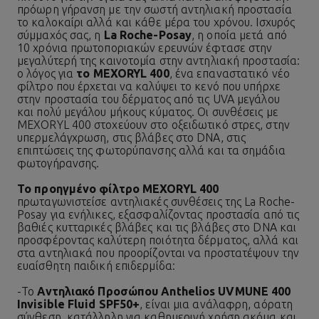
πρόωρη γήρανση με την σωστή
αντηλιακή προστασία
το καλοκαίρι αλλά και κάθε μέρα του χρόνου. Ισχυρός
σύμμαχός σας, η
La Roche-Posay
, η οποία μετά από
10 χρόνια πρωτοποριακών ερευνών έφτασε στην
μεγαλύτερή της καινοτομία στην αντηλιακή προστασία:
ο λόγος για
το MEXORYL 400
, ένα επαναστατικό νέο
φίλτρο που έρχεται να καλύψει το κενό που υπήρχε
στην προστασία του δέρματος από τις UVA μεγάλου
και πολύ μεγάλου μήκους κύματος. Οι συνθέσεις με
MEXORYL 400 στοχεύουν στο οξειδωτικό στρες, στην
υπερμελάγχρωση, στις βλάβες στο DNA, στις
επιπτώσεις της φωτορύπανσης αλλά και τα σημάδια
φωτογήρανσης.
Το προηγμένο φίλτρο MEXORYL 400
πρωταγωνιστεί
σε αντηλιακές συνθέσεις της La Roche-
Posay για ενήλικες, εξασφαλίζοντας προστασία από τις
βαθιές κυτταρικές βλάβες και τις βλάβες στο DNA και
προσφέροντας καλύτερη ποιότητα δέρματος, αλλά και
στα αντηλιακά που προορίζονται να προστατέψουν την
ευαίσθητη παιδική επιδερμίδα:
-
Το
Αντηλιακό Προσώπου Anthelios UVMUNE 400
Invisible Fluid SPF50+
, είναι μια ανάλαφρη, αόρατη
σύνθεση, κατάλληλη για καθημερινή χρήση ακόμα και