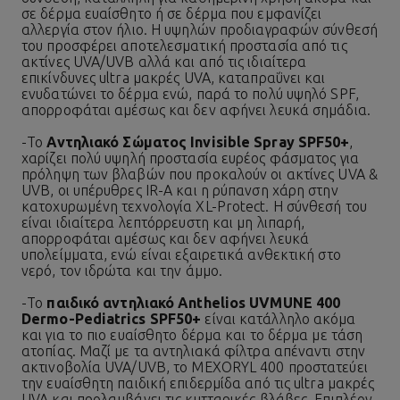
σε δέρμα ευαίσθητο ή σε δέρμα που εμφανίζει
αλλεργία στον ήλιο. Η υψηλών προδιαγραφών σύνθεσή
του προσφέρει αποτελεσματική προστασία από τις
ακτίνες UVA/UVB αλλά και από τις ιδιαίτερα
επικίνδυνες ultra μακρές UVA, καταπραΰνει και
ενυδατώνει το δέρμα ενώ, παρά το πολύ υψηλό SPF,
απορροφάται αμέσως και δεν αφήνει λευκά σημάδια.
-
Το
Αντηλιακό Σώματος Invisible Spray SPF50+
,
χαρίζει πολύ υψηλή προστασία ευρέος φάσματος για
πρόληψη των βλαβών που προκαλούν οι ακτίνες UVA &
UVB, οι υπέρυθρες IR-A και η ρύπανση χάρη στην
κατοχυρωμένη τεχνολογία XL-Protect. Η σύνθεσή του
είναι ιδιαίτερα λεπτόρρευστη και μη λιπαρή,
απορροφάται αμέσως και δεν αφήνει λευκά
υπολείμματα, ενώ είναι εξαιρετικά ανθεκτική στο
νερό, τον ιδρώτα και την άμμο.
-
Το
παιδικό αντηλιακό
Anthelios UVMUNE 400
Dermo-Pediatrics SPF50+
είναι κατάλληλο ακόμα
και για το πιο ευαίσθητο δέρμα και το δέρμα με τάση
ατοπίας. Μαζί με τα αντηλιακά φίλτρα απέναντι στην
ακτινοβολία UVA/UVB, το MEXORYL 400 προστατεύει
την ευαίσθητη παιδική επιδερμίδα από τις ultra μακρές
UVA και προλαμβάνει τις κυτταρικές βλάβες. Επιπλέον,