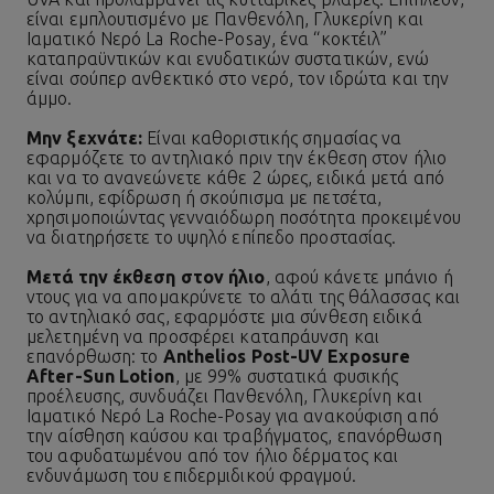
είναι εμπλουτισμένο με Πανθενόλη, Γλυκερίνη και
Ιαματικό Νερό La Roche-Posay, ένα “κοκτέιλ”
καταπραϋντικών και ενυδατικών συστατικών, ενώ
είναι σούπερ ανθεκτικό στο νερό, τον ιδρώτα και την
άμμο.
Μην ξεχνάτε:
Είναι καθοριστικής σημασίας να
εφαρμόζετε το αντηλιακό πριν την έκθεση στον ήλιο
και να το ανανεώνετε κάθε 2 ώρες, ειδικά μετά από
κολύμπι, εφίδρωση ή σκούπισμα με πετσέτα,
χρησιμοποιώντας γενναιόδωρη ποσότητα προκειμένου
να διατηρήσετε το υψηλό επίπεδο προστασίας.
Μετά την έκθεση στον ήλιο
, αφού κάνετε μπάνιο ή
ντους για να απομακρύνετε το αλάτι της θάλασσας και
το αντηλιακό σας, εφαρμόστε μια σύνθεση ειδικά
μελετημένη να προσφέρει καταπράυνση και
επανόρθωση: το
Anthelios Post-UV Exposure
After-Sun Lotion
, με 99% συστατικά φυσικής
προέλευσης, συνδυάζει Πανθενόλη, Γλυκερίνη και
Ιαματικό Νερό
La Roche-Posay για ανακούφιση από
την αίσθηση καύσου και τραβήγματος, επανόρθωση
του αφυδατωμένου από τον ήλιο δέρματος και
ενδυνάμωση του επιδερμιδικού φραγμού.